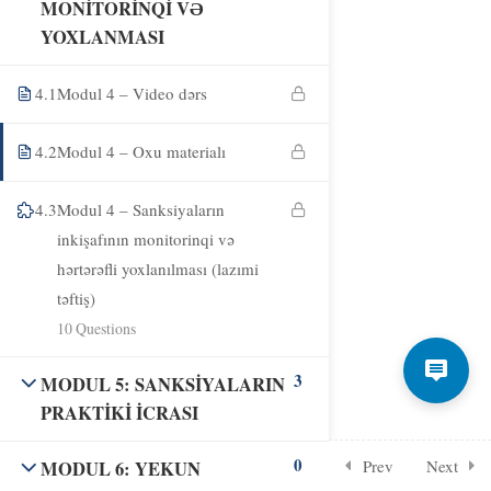
MONİTORİNQİ VƏ
YOXLANMASI
4.1
Modul 4 – Video dərs
4.2
Modul 4 – Oxu materialı
4.3
Modul 4 – Sanksiyaların
inkişafının monitorinqi və
hərtərəfli yoxlanılması (lazımi
təftiş)
10 Questions
3
MODUL 5: SANKSİYALARIN
PRAKTİKİ İCRASI
0
Prev
Next
MODUL 6: YEKUN