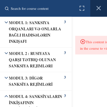
Register
Login
3
MODUL 1: SANKSIYA
created by connect
ORQANLARI VƏ ONLARLA
BAĞLI HADISƏLƏRIN
Home
Courses
Resources
INKIŞAFI
This content i
in the course to v
About us
Contact
3
MODUL 2 : RUSIYAYA
QARŞI TƏTBIQ OLUNAN
SANKSIYA REJIMLƏRI
3
MODUL 3: DİGƏR
SANKSİYA REJİMLƏRİ
3
MODUL 4: SANKSİYALARIN
İNKİŞAFININ