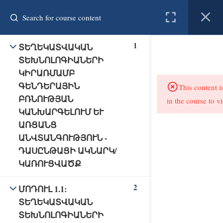
Register
Login
1
ՏԵՂԵԿԱՏՎԱԿԱՆ
created by connect
ՏԵԽՆՈԼՈԳԻԱՆԵՐԻ
ԿԻՐԱՌՄԱՄԲ
Home
Courses
Resources
ԳԵՆԴԵՐԱՅԻՆ
This content i
ԲՌՆՈՒԹՅԱՆ
in the course to v
About us
Contact
ԿԱՆԽԱՐԳԵԼՈՒՄ ԵՒ Ա
ՌՑԱՆՑ Ա
ՆՎՏԱՆԳՈՒԹՅՈՒՆ - Դ
ԱՍԸՆԹԱՑԻ ԱԿՆԱՐԿ/Կ
ԱՌՈՒՑՎԱԾՔ
2
ՄՈԴՈՒԼ 1.1:
ՏԵՂԵԿԱՏՎԱԿԱՆ
ՏԵԽՆՈԼՈԳԻԱՆԵՐԻ