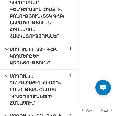
ԿԻՐԱՌՄԱՄԲ
ԳԵՆԴԵՐԱՅԻՆ ՀԻՄՔՈՎ
ԲՌՆՈՒԹՅՈՒՆ (ՏՏԿ ԳՀԲ)
ՆԵՐԱԾՈՒԹՅՈՒՆ ԵՒ Հ
ԻՄՆԱԿԱՆ Հ
ԱՍԿԱՑՈՒԹՅՈՒՆՆԵՐ
1
ՄՈԴՈՒԼ 1.2: ՏՏԿ ԳՀԲ․
ԿՈՂՄԵՐԸ ԵՒ Ա
ԶԴԵՑՈՒԹՅՈՒՆԸ
3
ՄՈԴՈՒԼ 1.3:
ԳԵՆԴԵՐԱՅԻՆ ՀԻՄՔՈՎ
ԲՌՆՈՒԹՅԱՆ ՕՆԼԱՅՆ
ԴՐՍԵՒՈՐՈՒՄՆԵՐԻ
ՃԱՆԱՉՈՒՄ
Prev
Next
3