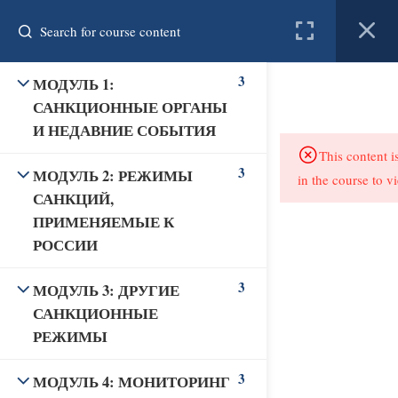
Register
Login
3
МОДУЛЬ 1:
created by connect
САНКЦИОННЫЕ ОРГАНЫ
И НЕДАВНИЕ СОБЫТИЯ
Home
Courses
Resources
This content i
3
МОДУЛЬ 2: РЕЖИМЫ
in the course to v
About us
Contact
САНКЦИЙ,
ПРИМЕНЯЕМЫЕ К
РОССИИ
3
МОДУЛЬ 3: ДРУГИЕ
САНКЦИОННЫЕ
РЕЖИМЫ
3
МОДУЛЬ 4: МОНИТОРИНГ