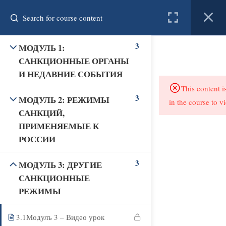
Register
Login
3
МОДУЛЬ 1:
created by connect
САНКЦИОННЫЕ ОРГАНЫ
И НЕДАВНИЕ СОБЫТИЯ
Home
Courses
Resources
This content i
3
МОДУЛЬ 2: РЕЖИМЫ
in the course to v
About us
Contact
САНКЦИЙ,
ПРИМЕНЯЕМЫЕ К
РОССИИ
3
МОДУЛЬ 3: ДРУГИЕ
САНКЦИОННЫЕ
РЕЖИМЫ
3.1
Модулъ 3 – Видео урок